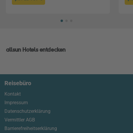
allsun Hotels entdecken
Unmute
Progress
Loaded
:
:
0%
0%
Reisebüro
Kontakt
Impressum
Datenschutzerklärung
Vermittler AGB
Barrierefreiheitserklärung