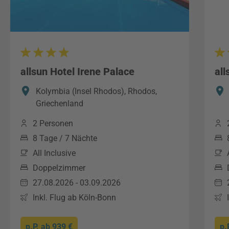
allsun Hotel Irene Palace
all
Kolymbia (Insel Rhodos), Rhodos,
Griechenland
2 Personen
8 Tage / 7 Nächte
All Inclusive
Doppelzimmer
27.08.2026 - 03.09.2026
Inkl. Flug ab Köln-Bonn
p.P. ab
939 €
p.