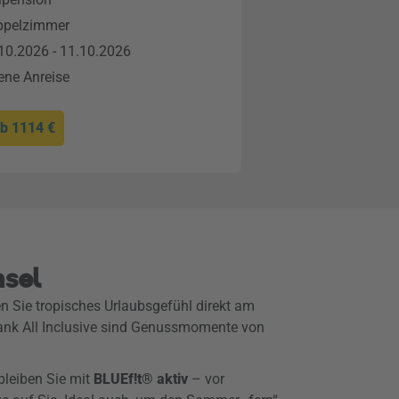
ppelzimmer
10.2026 - 11.10.2026
ene Anreise
ab
1114 €
nsel
 Sie tropisches Urlaubsgefühl direkt am
 Dank All Inclusive sind Genussmomente von
leiben Sie mit
BLUEf!t® aktiv
– vor