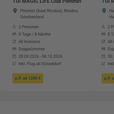
TUI MAGIC LIFE Club Plimmiri
TUI 
Plimmiri (Insel Rhodos), Rhodos,
Ha
Griechenland
Ha
2 Personen
2 P
9 Tage / 8 Nächte
8 T
All Inclusive
All
Doppelzimmer
Do
28.09.2026 - 06.10.2026
30.
Inkl. Flug ab Düsseldorf
Ink
p.P. ab
1245 €
p.P. 