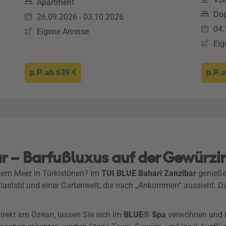
Apartment
Do
26.09.2026 - 03.10.2026
04.
Eigene Anreise
Eig
p.P. ab
639 €
p.P. 
r – Barfußluxus auf der Gewürzi
nem Meer in Türkistönen? Im
TUI BLUE Bahari Zanzibar
genießen
Palaststil und einer Gartenwelt, die nach „Ankommen“ aussieht.
direkt am Ozean, lassen Sie sich im
BLUE® Spa
verwöhnen und b