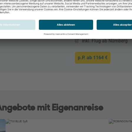
8 Tage / 7 Nächte
All Inclusive
Doppelzimmer
22.10.2026 - 30.10.202
inkl. Flug ab Nürnberg
p.P. ab
1164 €
 Angebote mit Eigenanreise