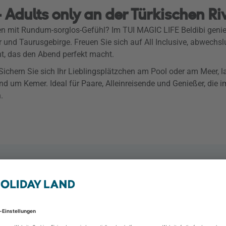
 Adults only an der Türkischen Ri
en mit Rundum-sorglos-Gefühl? Im TUI MAGIC LIFE Beldibi geni
und Taurusgebirge. Freuen Sie sich auf All Inclusive, abwechsl
nt, das den Abend perfekt macht.
Sichern Sie sich Ihr Lieblingsplätzchen am Pool oder am Meer, 
d um Kemer. Ideal für Paare, Alleinreisende und Genießer, die 
.
Rixos Beldibi +16 - 
Kemer - Beldibi, Kemer &
2 Personen