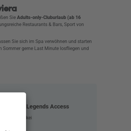
viera
eßen Sie
Adults-only-Cluburlaub (ab 16
ungsreiche Restaurants & Bars, Sport von
lassen Sie sich im Spa verwöhnen und starten
im Sommer gerne Last Minute losfliegen und
The Land of Legends Access
 Beldibi, Türkei