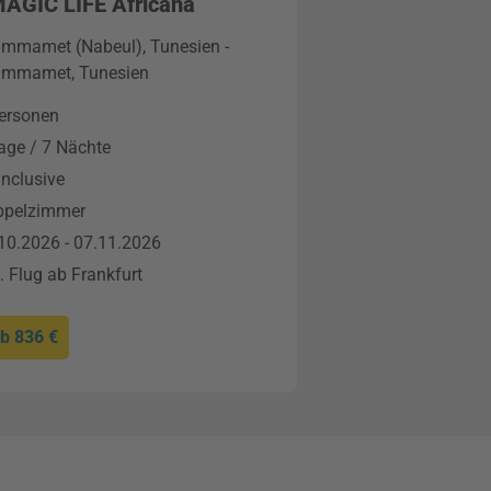
MAGIC LIFE Africana
mmamet (Nabeul), Tunesien -
mmamet, Tunesien
ersonen
age / 7 Nächte
 Inclusive
ppelzimmer
10.2026 - 07.11.2026
l. Flug ab Frankfurt
ab
836 €