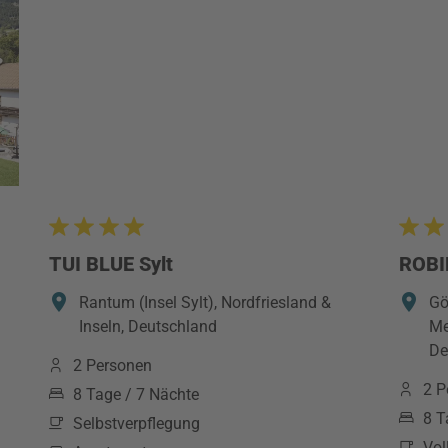
TUI BLUE Sylt
ROBI
Rantum (Insel Sylt), Nordfriesland &
Gö
Inseln, Deutschland
Me
De
2 Personen
2 P
8 Tage / 7 Nächte
8 T
Selbstverpflegung
Vol