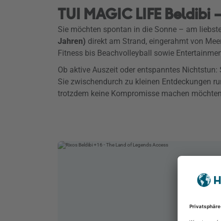
TUI MAGIC LIFE Beldibi –
Sie möchten spontan in die Sonne – am liebst
Jahren)
direkt am Strand, eingerahmt von Meer 
Fitness bis Beachvolleyball sowie Entertainme
Ob aktive Auszeit oder entspanntes Nichtstun: 
Sie zwischendurch zu kleinen Entdeckungen run
trotzdem keine Kompromisse machen möchten