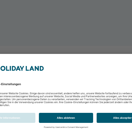
Hotel Palia Sa Coma 
S´ Illot, Mallorca, Span
2 Personen
8 Tage / 7 Nächte
All Inclusive