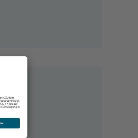
Playa
ien