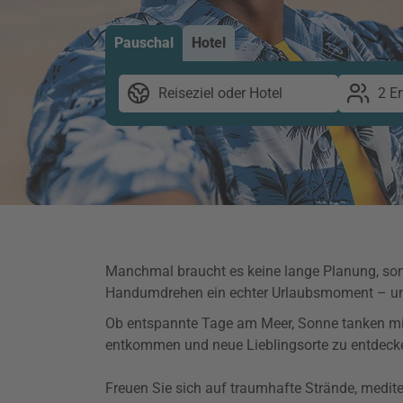
Pauschal
Hotel
Reiseziel oder Hotel
2 E
Manchmal braucht es keine lange Planung, sond
Handumdrehen ein echter Urlaubsmoment – u
Ob entspannte Tage am Meer, Sonne tanken mit d
entkommen und neue Lieblingsorte zu entdeck
Freuen Sie sich auf traumhafte Strände, medit